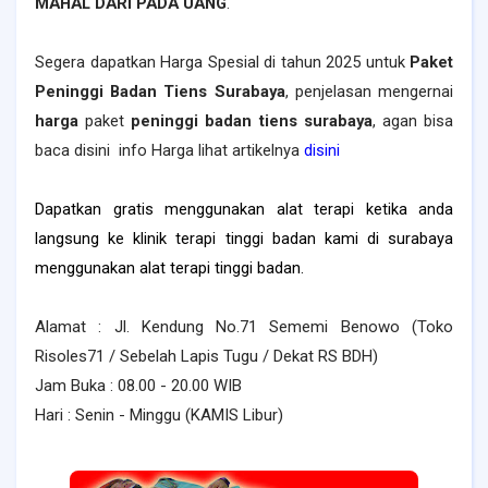
MAHAL DARI PADA UANG
.
Segera dapatkan
H
arga
S
pesial
d
i
t
ahun 2025
untuk
P
aket
P
eninggi
B
adan
T
iens Surabaya
, penjelasan mengernai
h
arga
p
aket
p
eninggi
b
adan
t
i
ens surabaya
, agan bisa
baca disini info
H
arga lihat
artikel
nya
disini
Dapatkan gratis menggunakan alat terapi ketika anda
langsung ke klinik terapi tinggi badan kami di surabaya
menggunakan alat terapi tinggi badan.
Alamat : Jl. Kendung No.71 Sememi Benowo (Toko
Risoles71 / Sebelah Lapis Tugu / Dekat RS BDH)
Jam Buka : 08.00 - 20.00 WIB
Hari : Senin - Minggu (KAMIS Libur)