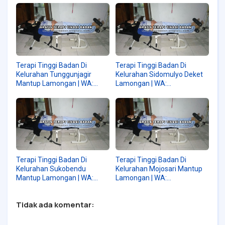
Terapi Tinggi Badan Di
Terapi Tinggi Badan Di
Kelurahan Tunggunjagir
Kelurahan Sidomulyo Deket
Mantup Lamongan | WA:
Lamongan | WA:
082230576028
082230576028
Terapi Tinggi Badan Di
Terapi Tinggi Badan Di
Kelurahan Sukobendu
Kelurahan Mojosari Mantup
Mantup Lamongan | WA:
Lamongan | WA:
082230576028
082230576028
Tidak ada komentar: