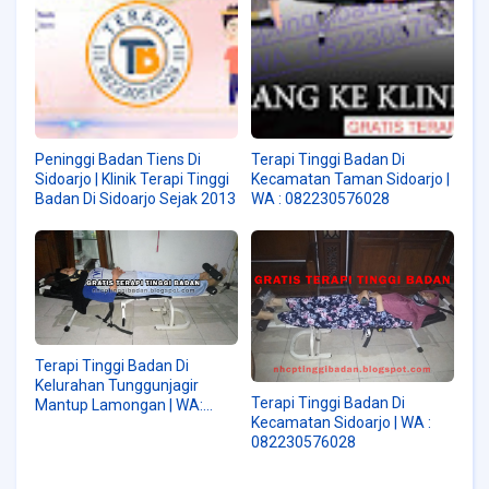
Peninggi Badan Tiens Di
Terapi Tinggi Badan Di
Sidoarjo | Klinik Terapi Tinggi
Kecamatan Taman Sidoarjo |
Badan Di Sidoarjo Sejak 2013
WA : 082230576028
Terapi Tinggi Badan Di
Kelurahan Tunggunjagir
Terapi Tinggi Badan Di
Mantup Lamongan | WA:
Kecamatan Sidoarjo | WA :
082230576028
082230576028