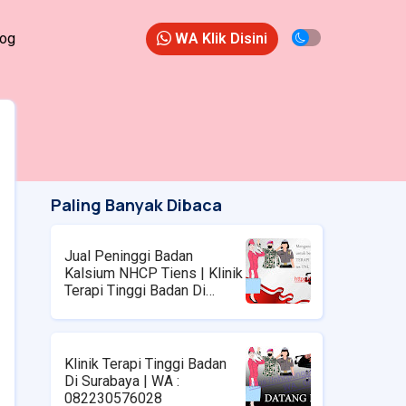
log
WA Klik Disini
Paling Banyak Dibaca
Jual Peninggi Badan
Kalsium NHCP Tiens | Klinik
Terapi Tinggi Badan Di
Surabaya | WA :
08223576028
Klinik Terapi Tinggi Badan
Di Surabaya | WA :
082230576028