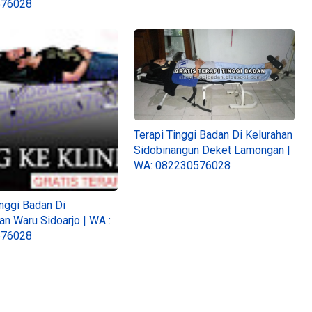
576028
Terapi Tinggi Badan Di Kelurahan
Sidobinangun Deket Lamongan |
WA: 082230576028
inggi Badan Di
n Waru Sidoarjo | WA :
576028