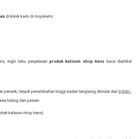
dan
di klinik kami di
mojokerto
:
ens, ingin tahu penjelasan
produk kalsium nhcp tiens
baca diartikel
lat penarik, terjadi penambahan tinggi badan langsung dimulai dari
0,3cm -
asa tulang dari pasien.
chet kalsium nhcp tiens)