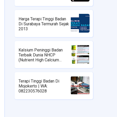
Harga Terapi Tinggi Badan
Di Surabaya Termurah Sejak
2013
Kalsium Peninggi Badan
Terbaik Dunia NHCP
(Nutrient High Calcium
Powder) | Klinik Terapi
Tinggi Badan Di Surabaya |
WA : 08223576028
Terapi Tinggi Badan Di
Mojokerto | WA:
082230576028