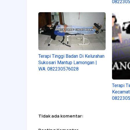
082230
Terapi Tinggi Badan Di Kelurahan
Sukosari Mantup Lamongan |
WA: 082230576028
Terapi T
Kecamata
082230
Tidak ada komentar: