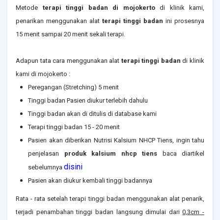
Metode
terapi tinggi badan di
mojokerto
di klinik kami,
penarikan menggunakan alat
terapi tinggi badan
ini prosesnya
15 menit sampai 20 menit sekali terapi.
Adapun tata cara menggunakan alat
terapi tinggi badan
di klinik
kami di
mojokerto
:
Peregangan (Stretching) 5 menit
Tinggi badan Pasien diukur terlebih dahulu
Tinggi badan akan di ditulis di database kami
Terapi tinggi badan 15 - 20 menit
Pasien akan diberikan Nutrisi Kalsium NHCP Tiens, ingin tahu
penjelasan
produk kalsium nhcp tiens
baca diartikel
disini
sebelumnya
Pasien akan diukur kembali tinggi badannya
Rata - rata setelah terapi tinggi badan menggunakan alat penarik,
terjadi penambahan tinggi badan langsung dimulai dari
0,3cm -