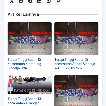
Artikel Lainnya
Terapi Tinggi Badan Di
Terapi Tinggi Badan Di
Kecamatan Krembung
Kecamatan Sedati Sidoarjo |
Sidoarjo | WA :
WA : 082230576028
082230576028
Terapi Tinggi Badan Di
Kecamatan Tulangan