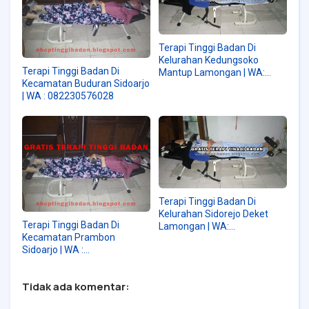
Terapi Tinggi Badan Di
Kelurahan Kedungsoko
Terapi Tinggi Badan Di
Mantup Lamongan | WA:
Kecamatan Buduran Sidoarjo
082230576028
| WA : 082230576028
Terapi Tinggi Badan Di
Kelurahan Sidorejo Deket
Terapi Tinggi Badan Di
Lamongan | WA:
Kecamatan Prambon
082230576028
Sidoarjo | WA :
082230576028
Tidak ada komentar: