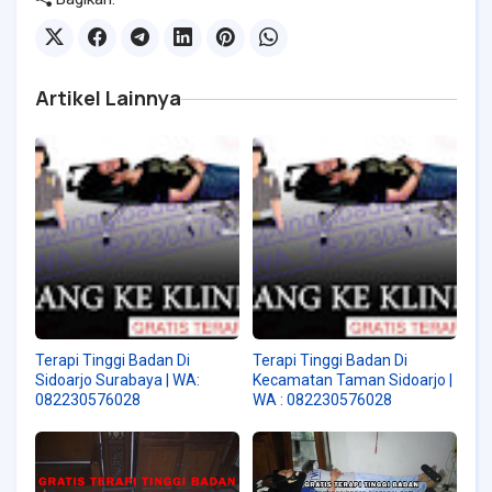
Artikel Lainnya
Terapi Tinggi Badan Di
Terapi Tinggi Badan Di
Sidoarjo Surabaya | WA:
Kecamatan Taman Sidoarjo |
082230576028
WA : 082230576028