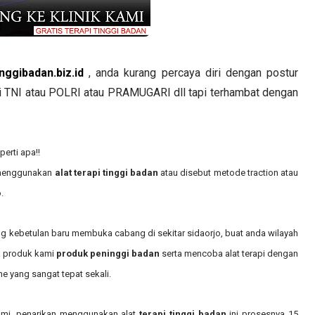
inggibadan.biz.id
, anda kurang percaya diri dengan postur
di TNI atau POLRI atau PRAMUGARI dll tapi terhambat dengan
erti apa!!
a menggunakan
alat terapi tinggi badan
atau disebut metode traction atau
.
g kebetulan baru membuka cabang di sekitar sidaorjo,
buat anda wilayah
 produk kami
produk peninggi badan
serta mencoba alat terapi dengan
ine yang sangat tepat sekali.
kami, penarikan menggunakan alat
terapi tinggi badan
ini prosesnya 15