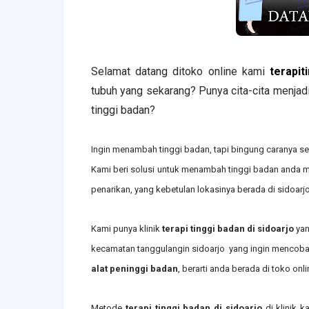
Selamat datang ditoko online kami
terapit
tubuh yang sekarang? Punya cita-cita menja
tinggi badan?
Ingin menambah tinggi badan, tapi bingung caranya sep
Kami beri solusi untuk menambah tinggi badan and
penarikan, yang kebetulan lokasinya berada di sidoarjo
Kami punya klinik
terapi tinggi badan
di sidoarjo
yan
kecamatan tanggulangin sidoarjo
yang ingin mencoba
alat peninggi badan
, berarti anda berada di toko onl
Metode
terapi tinggi badan di sidoarjo
di klinik 