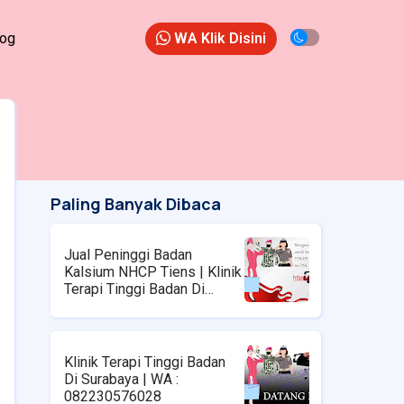
log
WA Klik Disini
Paling Banyak Dibaca
Jual Peninggi Badan
Kalsium NHCP Tiens | Klinik
Terapi Tinggi Badan Di
Surabaya | WA :
08223576028
Klinik Terapi Tinggi Badan
Di Surabaya | WA :
082230576028