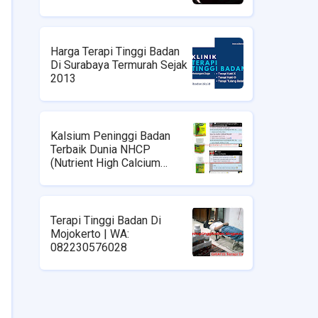
Harga Terapi Tinggi Badan
Di Surabaya Termurah Sejak
2013
Kalsium Peninggi Badan
Terbaik Dunia NHCP
(Nutrient High Calcium
Powder) | Klinik Terapi
Tinggi Badan Di Surabaya |
WA : 08223576028
Terapi Tinggi Badan Di
Mojokerto | WA:
082230576028